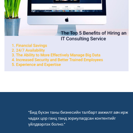
"Бид бүхэн таны бизнесийн талбарт амжилт авч ирж
чадах цор ганц танд зориулагдсан контентийг
үйлдвэрлэх болно."