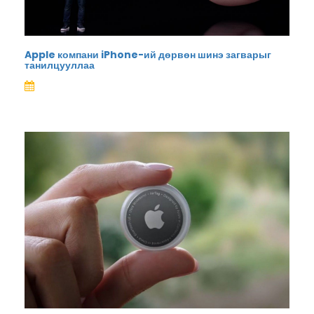
Apple компани iPhone-ий дөрвөн шинэ загварыг
танилцууллаа