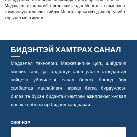
Мэдээлэл технологийг өргөн ашигладаг Монголын томоохон
компаниудад зөвлөх хийдэг Монгол орны хувьд чанар-үнийн
харьцаа маш чухал.
БИДЭНТЭЙ ХАМТРАХ САНАЛ
Мэдээлэл технологи, Маркетингийн цогц шийдлийг
манайх танд цаг алдалгүй олон улсын стандартад
нийцсэн үйлчилгээг санал болгох бөгөөд бид
салбартаа манлайлагч нараар багаа бүрдүүлсэн
билээ та бүхэн бидэнтэй хамтран ажиллахыг хүсвэл
доорх холбоосоор бидэнд хандаарай
ОВОГ НЭР