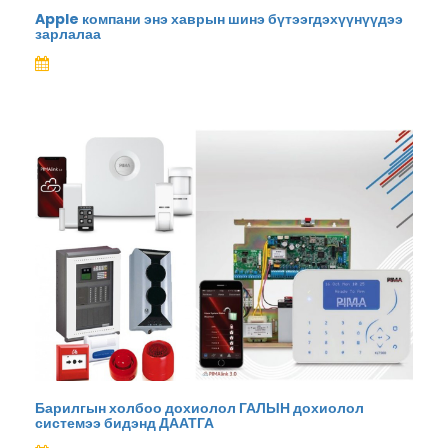
Apple компани энэ хаврын шинэ бүтээгдэхүүнүүдээ
зарлалаа
Барилгын холбоо дохиолол ГАЛЫН дохиолол
системээ бидэнд ДААТГА