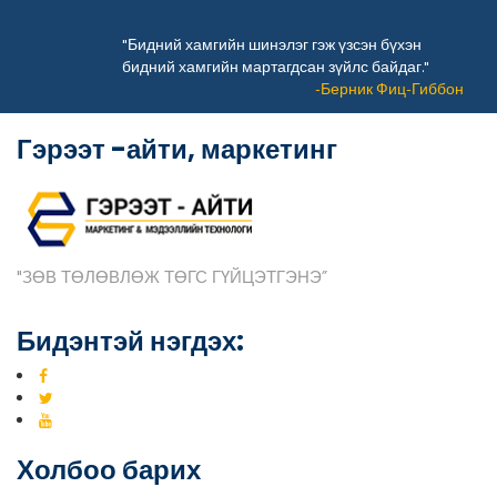
"Бидний хамгийн шинэлэг гэж үзсэн бүхэн
бидний хамгийн мартагдсан зүйлс байдаг."
-Берник Фиц-Гиббон
Гэрээт -айти, маркетинг
"ЗӨВ ТӨЛӨВЛӨЖ ТӨГС ГҮЙЦЭТГЭНЭ”
Бидэнтэй нэгдэх:
Холбоо барих