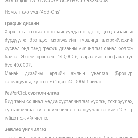
Эхлэх үнэ: ТА УТАСААР АСУУНА УУ 98280048
Нэмэлт ажлууд (Add-Ons)
График дизайн
Хэрвээ та сошиал профайлууддаа нэгдсэн, цогц дизайныг
бүрдүүлж брэндээ мэргэжлийн түвшинд илэрхийлэхийг
хүсвэл бид танд график дизайны үйлчилгээг санал болгож
байна. Эхний профайл 140,000₮, дараагийн профайл тус
бүр 40,000₮.
Манай дизайны ердийн ажлын үнэлгээ (Брошур,
танилцуулга, купон г.м) 1 цагт 40,000₮ байдаг.
PayPerClick сурталчилгаа
Бид таны сошиал медиа сурталчилгааг үүсгэж, тохируулах,
сурталчилгааг түгээх үйлчилгээг зарцуулах төсвийн 10% -р
гүйцэтгэж үйлчилнэ.
Зөвлөх үйлчилгээ
Та сошиал медиа маркетингийн ажлаа өөрөө болон өөрийн