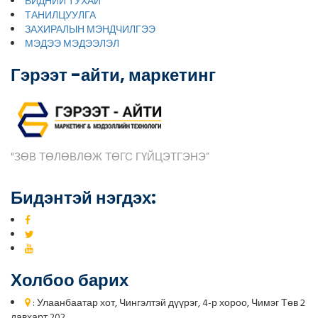
БИДНИЙ ТУХАЙ
ТАНИЛЦУУЛГА
ЗАХИРАЛЫН МЭНДЧИЛГЭЭ
МЭДЭЭ МЭДЭЭЛЭЛ
Гэрээт -айти, маркетинг
"ЗӨВ ТӨЛӨВЛӨЖ ТӨГС ГҮЙЦЭТГЭНЭ”
Бидэнтэй нэгдэх:
Холбоо барих
: Улаанбаатар хот, Чингэлтэй дүүрэг, 4-р хороо, Чимэг Төв 2
давхарт 202