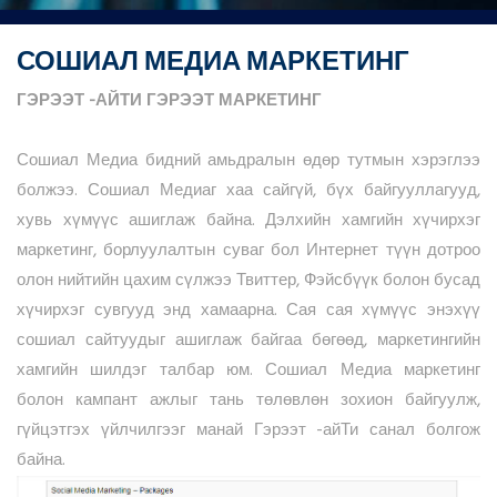
СОШИАЛ МЕДИА МАРКЕТИНГ
ГЭРЭЭТ
-АЙТИ
ГЭРЭЭТ
МАРКЕТИНГ
Сошиал Медиа бидний амьдралын өдөр тутмын хэрэглээ
болжээ. Сошиал Медиаг хаа сайгүй, бүх байгууллагууд,
хувь хүмүүс ашиглаж байна. Дэлхийн хамгийн хүчирхэг
маркетинг, борлуулалтын суваг бол Интернет түүн дотроо
олон нийтийн цахим сүлжээ Твиттер, Фэйсбүүк болон бусад
хүчирхэг сувгууд энд хамаарна. Сая сая хүмүүс энэхүү
сошиал сайтуудыг ашиглаж байгаа бөгөөд, маркетингийн
хамгийн шилдэг талбар юм. Сошиал Медиа маркетинг
болон кампант ажлыг тань төлөвлөн зохион байгуулж,
гүйцэтгэх үйлчилгээг манай Гэрээт -айТи санал болгож
байна.