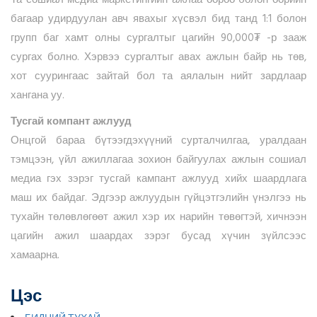
багаар удирдуулан авч явахыг хүсвэл бид танд 1:1 болон
групп баг хамт олны сургалтыг цагийн 90,000₮ -р зааж
сургах болно. Хэрвээ сургалтыг авах ажлын байр нь төв,
хот суурингаас зайтай бол та аялалын нийт зардлаар
хангана уу.
Тусгай компант ажлууд
Онцгой бараа бүтээгдэхүүний сурталчилгаа, уралдаан
тэмцээн, үйл ажиллагаа зохион байгуулах ажлын сошиал
медиа гэх зэрэг тусгай кампант ажлууд хийх шаардлага
маш их байдаг. Эдгээр ажлуудын гүйцэтгэлийн үнэлгээ нь
тухайн төлөвлөгөөт ажил хэр их нарийн төвөгтэй, хичнээн
цагийн ажил шаардах зэрэг бусад хүчин зүйлсээс
хамаарна.
Цэс