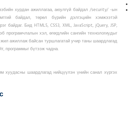
эбийн хурдан ажиллагаа, аюулгүй байдал /security/ -ын
мтгий байдал, төрөл бүрийн дэлгэцийн хэмжээтэй
байдаг. Бид HTML5, CSS3, XML, JavaScript, jQuery, JSP,
 вэб програмчлалын хэл, өгөгдлийн сангийн технологиудыг
н жил ажиллаж байсан туршлагатай учир таны шаардлагад
т, программыг бүтээж чадна.
им хуудасны шаардлагад нийцүүлэн үнийн санал хүргэх
с