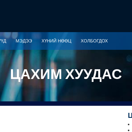
ҮҮД
МЭДЭЭ
ХҮНИЙ НӨӨЦ
ХОЛБОГДОХ
ҮҮД
МЭДЭЭ
ХҮНИЙ НӨӨЦ
ХОЛБОГДОХ
ЦАХИМ ХУУДАС