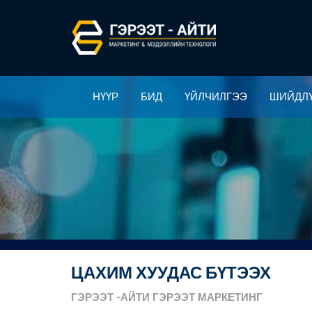
НҮҮР
БИД
ҮЙЛЧИЛГЭЭ
ШИЙДЛ
НҮҮР
БИД
ҮЙЛЧИЛГЭЭ
ШИЙДЛ
ЦАХИМ ХУУДАС БҮТЭЭХ
ГЭРЭЭТ
-АЙТИ
ГЭРЭЭТ
МАРКЕТИНГ