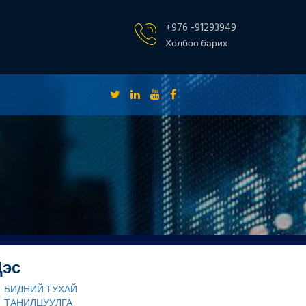
+976 -91293949
Холбоо барих
Цэс
БИДНИЙ ТУХАЙ
ТАНИЛЦУУЛГА