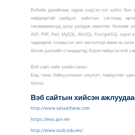
Вэбийн дизайнаас гадна үндсэн гол зүйлс бол в
найдвартай шийдэл, хайлтын системд өртө
төхөөрөмжүүд дээр уялдаж ажиллах боломж зэрэг 
ASP, PHP, Perl, MySQL, MsSQL, PostgreSQL зэрэг
чадварлаг эзэмшсэн энэ чиглэлээр өмнө нь оло
болон дэлхийн стандартад бүрэн нийцсэн вэб сай
Вэб сайт хийх үнийн санал
Бид таны байгууллагын онцлогт тааруулан цах
болно.
Вэб сайтын хийсэн ажлуудаа
http://www.saruulchanar.com
https://moc.gov.mn
http://www.nucb.edu.mn/