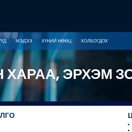
ҮҮД
МЭДЭЭ
ХҮНИЙ НӨӨЦ
ХОЛБОГДОХ
ҮҮД
МЭДЭЭ
ХҮНИЙ НӨӨЦ
ХОЛБОГДОХ
 ХАРАА, ЭРХЭМ З
ИЛГО