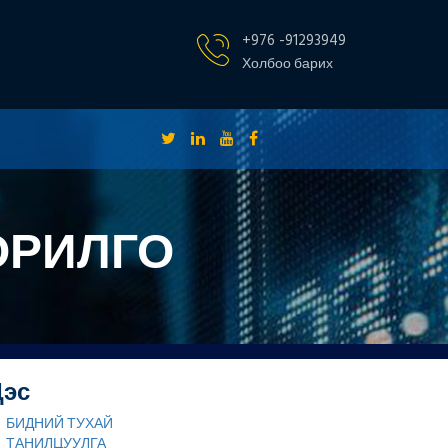
+976 -91293949
Холбоо барих
ОРИЛГО
Цэс
БИДНИЙ ТУХАЙ
ТАНИЛЦУУЛГА