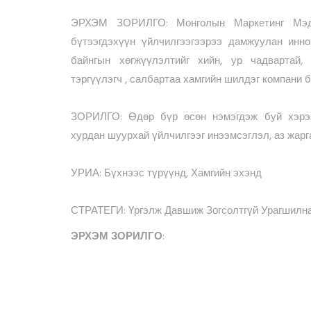
ЭРХЭМ ЗОРИЛГО: Монголын Маркетинг Мэдэ
бүтээгдэхүүн үйлчилгээгээрээ дамжуулан инно
байнгын хөгжүүлэлтийг хийн, ур чадвартай,
тэргүүлэгч , салбартаа хамгийн шилдэг компани 
ЗОРИЛГО: Өдөр бүр өсөн нэмэгдэж буй хэрэг
хурдан шуурхай үйлчилгээг инээмсэглэл, аз жарга
УРИА: Бүхнээс түрүүнд, Хамгийн эхэнд
СТРАТЕГИ: Үргэлж Давшиж Зогсолтгүй Урагшилн
ЭРХЭМ
ЗОРИЛГО
: