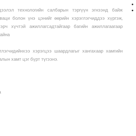
элэл технологийн салбарын тэргүүн эгнээнд байж
ваци болон үнэ цэнийг өөрийн хэрэглэгчиддээ хүргэж,
 эрч хүчтэй ажиллагсадтайгаар багийн ажиллагаагаар
байна
лэгчидийнхээ хэрэгцээ шаардлагыг хангахаар хамгийн
лын хамт цэг бүрт түгээнэ.
а