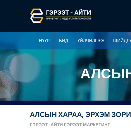
НҮҮР
БИД
ҮЙЛЧИЛГЭЭ
ШИЙДЛ
НҮҮР
БИД
ҮЙЛЧИЛГЭЭ
ШИЙДЛ
АЛСЫН
АЛСЫН ХАРАА, ЭРХЭМ ЗОР
ГЭРЭЭТ
-АЙТИ
ГЭРЭЭТ
МАРКЕТИНГ